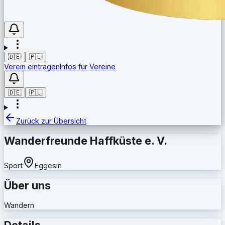
🇩🇪
🇵🇱
Verein eintragen
Infos für Vereine
🇩🇪
🇵🇱
Zurück zur Übersicht
Wanderfreunde Haffküste e. V.
Sport
Eggesin
Über uns
Wandern
Details