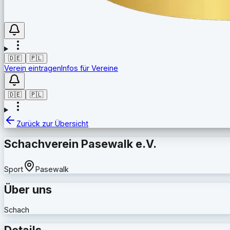
🇩🇪
🇵🇱
Verein eintragen
Infos für Vereine
🇩🇪
🇵🇱
Zurück zur Übersicht
Schachverein Pasewalk e.V.
Sport
Pasewalk
Über uns
Schach
Details