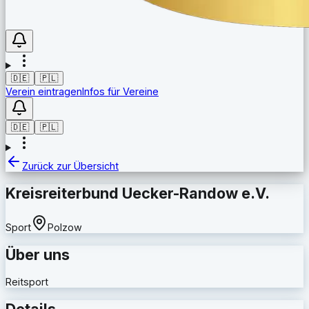
🇩🇪
🇵🇱
Verein eintragen
Infos für Vereine
🇩🇪
🇵🇱
Zurück zur Übersicht
Kreisreiterbund Uecker-Randow e.V.
Sport
Polzow
Über uns
Reitsport
Details