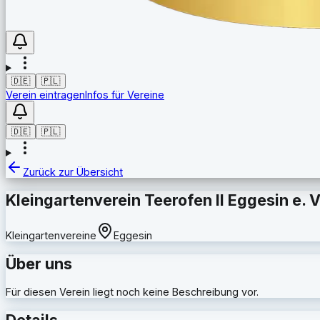
🇩🇪
🇵🇱
Verein eintragen
Infos für Vereine
🇩🇪
🇵🇱
Zurück zur Übersicht
Kleingartenverein Teerofen II Eggesin e. V
Kleingartenvereine
Eggesin
Über uns
Für diesen Verein liegt noch keine Beschreibung vor.
Details