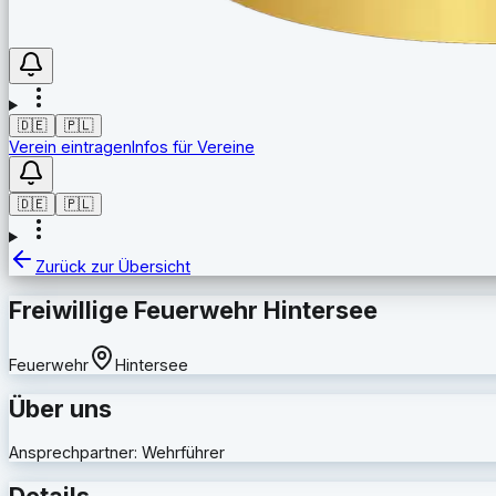
🇩🇪
🇵🇱
Verein eintragen
Infos für Vereine
🇩🇪
🇵🇱
Zurück zur Übersicht
Freiwillige Feuerwehr Hintersee
Feuerwehr
Hintersee
Über uns
Ansprechpartner: Wehrführer
Details