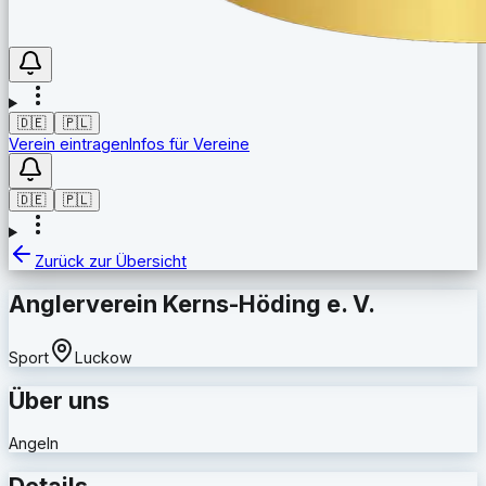
🇩🇪
🇵🇱
Verein eintragen
Infos für Vereine
🇩🇪
🇵🇱
Zurück zur Übersicht
Anglerverein Kerns-Höding e. V.
Sport
Luckow
Über uns
Angeln
Details