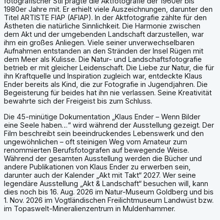
fotografischer Stil prägte die Aktfotografie der 1960er bis
1980er Jahre mit. Er erhielt viele Auszeichnungen, darunter den
Titel ARTISTE FIAP (AFIAP). In der Aktfotografie zählte für den
Ästheten die natürliche Sinnlichkeit. Die Harmonie zwischen
dem Akt und der umgebenden Landschaft darzustellen, war
ihm ein großes Anliegen. Viele seiner unverwechselbaren
Aufnahmen entstanden an den Stränden der Insel Rügen mit
dem Meer als Kulisse. Die Natur- und Landschaftsfotografie
betrieb er mit gleicher Leidenschaft. Die Liebe zur Natur, die für
ihn Kraftquelle und Inspiration zugleich war, entdeckte Klaus
Ender bereits als Kind, die zur Fotografie in Jugendjahren. Die
Begeisterung für beides hat ihn nie verlassen. Seine Kreativität
bewahrte sich der Freigeist bis zum Schluss.
Die 45-minütige Dokumentation „Klaus Ender – Wenn Bilder
eine Seele haben…“ wird während der Ausstellung gezeigt. Der
Film beschreibt sein beeindruckendes Lebenswerk und den
ungewöhnlichen – oft steinigen Weg vom Amateur zum
renommierten Berufsfotografen auf bewegende Weise.
Während der gesamten Ausstellung werden die Bücher und
andere Publikationen von Klaus Ender zu erwerben sein,
darunter auch der Kalender „Akt mit Takt“ 2027. Wer seine
legendäre Ausstellung „Akt & Landschaft“ besuchen will, kann
dies noch bis 16. Aug. 2026 im Natur-Museum Goldberg und bis
1. Nov. 2026 im Vogtländischen Freilichtmuseum Landwüst bzw.
im Topaswelt-Mineralienzentrum in Muldenhammer.