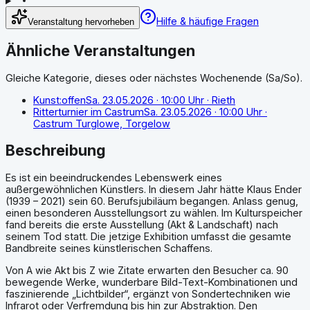
Hilfe & häufige Fragen
Veranstaltung hervorheben
Ähnliche Veranstaltungen
Gleiche Kategorie, dieses oder nächstes Wochenende (Sa/So).
Kunst:offen
Sa. 23.05.2026
· 10:00 Uhr
· Rieth
Ritterturnier im Castrum
Sa. 23.05.2026
· 10:00 Uhr
·
Castrum Turglowe, Torgelow
Beschreibung
Es ist ein beeindruckendes Lebenswerk eines
außergewöhnlichen Künstlers. In diesem Jahr hätte Klaus Ender
(1939 – 2021) sein 60. Berufsjubiläum begangen. Anlass genug,
einen besonderen Ausstellungsort zu wählen. Im Kulturspeicher
fand bereits die erste Ausstellung (Akt & Landschaft) nach
seinem Tod statt. Die jetzige Exhibition umfasst die gesamte
Bandbreite seines künstlerischen Schaffens.
Von A wie Akt bis Z wie Zitate erwarten den Besucher ca. 90
bewegende Werke, wunderbare Bild-Text-Kombinationen und
faszinierende „Lichtbilder“, ergänzt von Sondertechniken wie
Infrarot oder Verfremdung bis hin zur Abstraktion. Den