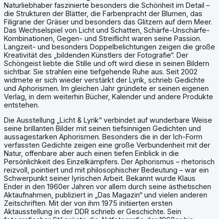
Naturliebhaber faszinierte besonders die Schönheit im Detail –
die Strukturen der Blätter, die Farbenpracht der Blumen, das
Filigrane der Gräser und besonders das Glitzern auf dem Meer.
Das Wechselspiel von Licht und Schatten, Schärfe-Unschärfe-
Kombinationen, Gegen- und Streiflicht waren seine Passion.
Langzeit- und besonders Doppelbelichtungen zeigen die große
Kreativität des „bildenden Künstlers der Fotografie“. Der
Schöngeist liebte die Stille und oft wird diese in seinen Bildern
sichtbar. Sie strahlen eine tiefgehende Ruhe aus. Seit 2002
widmete er sich wieder verstärkt der Lyrik, schrieb Gedichte
und Aphorismen. Im gleichen Jahr gründete er seinen eigenen
Verlag, in dem weiterhin Bücher, Kalender und andere Produkte
entstehen.
Die Ausstellung „Licht & Lyrik“ verbindet auf wunderbare Weise
seine brillanten Bilder mit seinen tiefsinnigen Gedichten und
aussagestarken Aphorismen. Besonders die in der Ich-Form
verfassten Gedichte zeigen eine große Verbundenheit mit der
Natur, offenbare aber auch einen tiefen Einblick in die
Persönlichkeit des Einzelkämpfers. Der Aphorismus – rhetorisch
reizvoll, pointiert und mit philosophischer Bedeutung – war ein
Schwerpunkt seiner lyrischen Arbeit. Bekannt wurde Klaus
Ender in den 1960er Jahren vor allem durch seine ästhetischen
Aktaufnahmen, publiziert in „Das Magazin“ und vielen anderen
Zeitschriften. Mit der von ihm 1975 initiierten ersten
Aktausstellung in der DDR schrieb er Geschichte. Sein