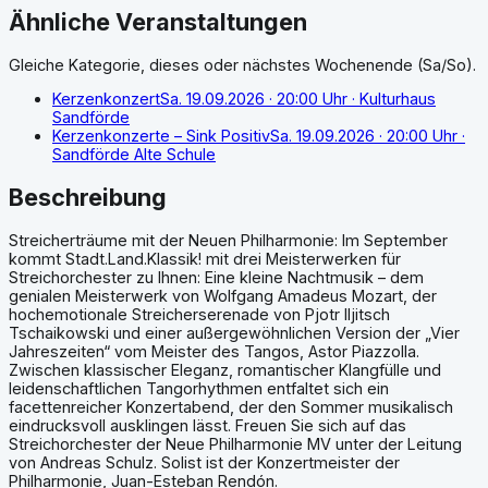
Ähnliche Veranstaltungen
Gleiche Kategorie, dieses oder nächstes Wochenende (Sa/So).
Kerzenkonzert
Sa. 19.09.2026
· 20:00 Uhr
· Kulturhaus
Sandförde
Kerzenkonzerte – Sink Positiv
Sa. 19.09.2026
· 20:00 Uhr
·
Sandförde Alte Schule
Beschreibung
Streicherträume mit der Neuen Philharmonie: Im September
kommt Stadt.Land.Klassik! mit drei Meisterwerken für
Streichorchester zu Ihnen: Eine kleine Nachtmusik – dem
genialen Meisterwerk von Wolfgang Amadeus Mozart, der
hochemotionale Streicherserenade von Pjotr Iljitsch
Tschaikowski und einer außergewöhnlichen Version der „Vier
Jahreszeiten“ vom Meister des Tangos, Astor Piazzolla.
Zwischen klassischer Eleganz, romantischer Klangfülle und
leidenschaftlichen Tangorhythmen entfaltet sich ein
facettenreicher Konzertabend, der den Sommer musikalisch
eindrucksvoll ausklingen lässt. Freuen Sie sich auf das
Streichorchester der Neue Philharmonie MV unter der Leitung
von Andreas Schulz. Solist ist der Konzertmeister der
Philharmonie, Juan-Esteban Rendón.