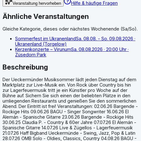
Hilfe & häufige Fragen
Veranstaltung hervorheben
Ähnliche Veranstaltungen
Gleiche Kategorie, dieses oder nächstes Wochenende (Sa/So).
Sommerfest im Ukranenland
Sa. 08.08. - So. 09.08.2026
·
Ukranenland (Torgelow)
Kerzenkonzerte – Virunum
Sa. 08.08.2026
· 20:00 Uhr
·
Züsedom Park
Beschreibung
Der Ueckermünder Musiksommer lädt jeden Dienstag auf dem
Marktplatz zur Live-Musik ein. Von Rock über Country bis hin
zur Lagerfeuermusik tritt je ein Künstler pro Woche auf der
Bühne auf. Sichern Sie sich einen der beliebten Plätze in den
umliegenden Restaurants und genießen Sie den sommerlichen
Abend. Der Eintritt ist frei! Veranstaltungen: 02.06.26 Bargende -
Rockige Hits 09.06.26 BAGU - Singer Songwriter 16.06.26 El
Alemán - Spanische Gitarre 23.06.26 Bargende - Rockige Hits
30.06.25 Claudia P. - Country & 60er Jahre 07.07.26 El Alemán -
Spanische Gitarre 14.07.26 Live & Zügellos - Lagerfeuermusik
21.07.26 Haff Bigband Ueckermünde - Swing, Jazz, Pop & Latin
28.07.26 OMB Solo - Oldies, Classics, Country 04.08.26 BAGU -