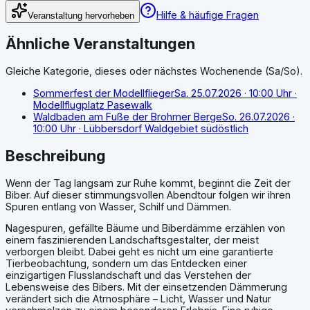
Hilfe & häufige Fragen
Veranstaltung hervorheben
Ähnliche Veranstaltungen
Gleiche Kategorie, dieses oder nächstes Wochenende (Sa/So).
Sommerfest der Modellflieger
Sa. 25.07.2026
· 10:00 Uhr
·
Modellflugplatz Pasewalk
Waldbaden am Fuße der Brohmer Berge
So. 26.07.2026
·
10:00 Uhr
· Lübbersdorf Waldgebiet südöstlich
Beschreibung
Wenn der Tag langsam zur Ruhe kommt, beginnt die Zeit der
Biber. Auf dieser stimmungsvollen Abendtour folgen wir ihren
Spuren entlang von Wasser, Schilf und Dämmen.
Nagespuren, gefällte Bäume und Biberdämme erzählen von
einem faszinierenden Landschaftsgestalter, der meist
verborgen bleibt. Dabei geht es nicht um eine garantierte
Tierbeobachtung, sondern um das Entdecken einer
einzigartigen Flusslandschaft und das Verstehen der
Lebensweise des Bibers. Mit der einsetzenden Dämmerung
verändert sich die Atmosphäre – Licht, Wasser und Natur