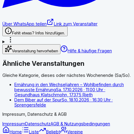
Über WhatsApp teilen
Link zum Veranstalter
Fehlt etwas? Infos hinzufügen.
Hilfe & häufige Fragen
Veranstaltung hervorheben
Ähnliche Veranstaltungen
Gleiche Kategorie, dieses oder nächstes Wochenende (Sa/So).
Ernährung in den Wechseljahren – Wohlbefinden durch
bewusste Ernährung
Sa. 17.10.2026
· 11:00 Uhr
·
Gesundhaus Klatschmohn, 17375 Rieth
Dem Biber auf der Spur
So. 18.10.2026
· 16:30 Uhr
·
Sprengersfelde
Impressum, Datenschutz & AGB
Impressum
Datenschutz
AGB & Nutzungsbedingungen
Home
Liste
Beliebt
Vereine